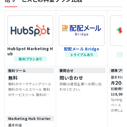
HubSpot Marketing H
配配メール Bridge
S
ub
トライアルあり
ト
無料プランあり
無料ツール
要問合せ
標準プラ
無料
問い合わせ
基本料金
20,
月
無料のマーケティングツール
詳細は運営企業へお問い合
初期費用
無料のセールスツール 無料
わせください。
118,000
のサービスツール 無料の
Synerg
Contentツール 無料のオペ
ベース /
レーションツール 無料のコマ
の申し込
ースツール
Marketing Hub Starter
基本料金