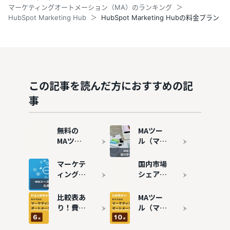
マーケティングオートメーション（MA）のランキング
HubSpot Marketing Hub
HubSpot Marketing Hubの料金プラン
この記事を読んだ方におすすめの記
事
無料の
MAツー
MAツー
ル（マー
ル（マー
ケティン
ケティン
グオート
マーケテ
国内市場
グオート
メーショ
ィングオ
シェア・
メーショ
ン）と
ートメー
導入数が
ン）7選
は？機能
ションツ
多いMA
比較表あ
MAツー
｜メリッ
やメリッ
ール
ツール10
り！費用
ル（マー
トや注意
ト・デメ
（MA）
選を紹介
の安いお
ケティン
点も解説
リット、
の導入事
すすめの
グオート