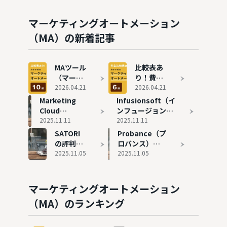
選び方を
例8選 |
MAツー
メーショ
解説
失敗事例
ル6選を
ン）おす
マーケティングオートメーション
も解説
紹介
すめ10選
（MA）の新着記事
を徹底比
較
MAツール
比較表あ
（マーケ
り！費用
ティング
2026.04.21
の安いお
2026.04.21
オートメ
すすめの
Marketing
Infusionsoft（イ
ーショ
MAツール
Cloud
ンフュージョンソ
ン）おす
6選を紹
Account
2025.11.11
フト）の評判と実
2025.11.11
すめ10選
介
Engagement
態
SATORI
Probance（プ
を徹底比
の評判と実態
の評判と
ロバンス）の
較
実態
2025.11.05
評判と実態
2025.11.05
マーケティングオートメーション
（MA）のランキング