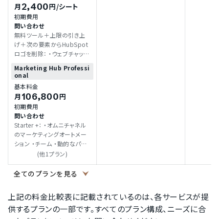
2,400
月
円
/シート
初期費用
問い合わせ
無料ツール＋上限の引き上
げ＋次の要素からHubSpot
ロゴを削除： ・ウェブチャット
・フォーム ・Eメールマーケテ
Marketing Hub Professi
ィング および： ・シンプルな
onal
マーケティングの自動化 ・支
基本料金
払い（米国のみ） ・Eメールと
106,800
月
円
アプリ内チャットサポート
初期費用
問い合わせ
Starter +： ・オムニチャネル
のマーケティングオートメー
ション ・チーム ・動的なパー
ソナライズ ・カスタムレポー
(他1プラン)
ト ・キャンペーンレポート ・ソ
ーシャルメディア
全てのプランを見る
上記の料金比較表に記載されているのは、各サービスが提
供するプランの一部です。すべてのプラン構成、ニーズに合