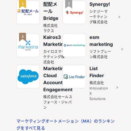
1
2
配配メ
Synergy!
ール
シナジーマ
ーケティン
Bridge
グ株式会社
株式会社
ラクス
3
Kairos3
esm
Marketing
marketing
カイロスマー
ソフトブレー
ケティング株
ン株式会社
式会社
Marketing
List
Cloud
Finder
Account
株式会社
Innovation
Engagement
X
株式会社セールス
Solutions
フォース・ジャパ
ン
マーケティングオートメーション（MA）のランキン
グをすべて見る