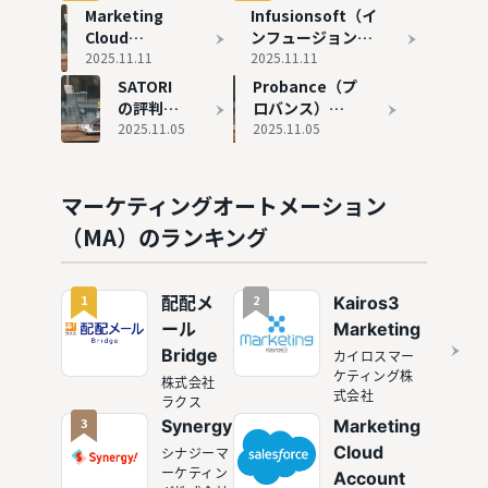
オートメ
すすめの
Marketing
Infusionsoft（イ
ーショ
MAツール
Cloud
ンフュージョンソ
ン）おす
6選を紹
Account
2025.11.11
フト）の評判と実
2025.11.11
すめ10選
介
Engagement
態
SATORI
Probance（プ
を徹底比
の評判と実態
の評判と
ロバンス）の
較
実態
2025.11.05
評判と実態
2025.11.05
マーケティングオートメーション
（MA）のランキング
1
2
配配メ
Kairos3
ール
Marketing
Bridge
カイロスマー
ケティング株
株式会社
式会社
ラクス
3
Synergy!
Marketing
Cloud
シナジーマ
ーケティン
Account