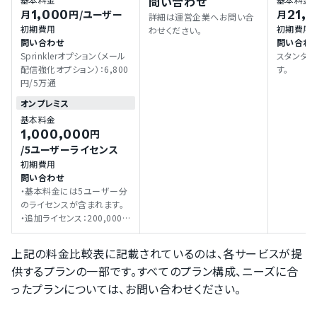
問い合わせ
1,000
21,
月
円
/ユーザー
月
詳細は運営企業へお問い合
初期費用
初期費用
わせください。
問い合わせ
問い合わ
Sprinklerオプション（メール
スタンダ
配信強化オプション）：6,800
す。
円/5万通
オンプレミス
基本料金
1,000,000
円
/5ユーザーライセンス
初期費用
問い合わせ
・基本料金には5ユーザー分
のライセンスが含まれます。
・追加ライセンス：200,000
円（5ユーザーライセンス）
上記の料金比較表に記載されているのは、各サービスが提
供するプランの一部です。すべてのプラン構成、ニーズに合
ったプランについては、お問い合わせください。