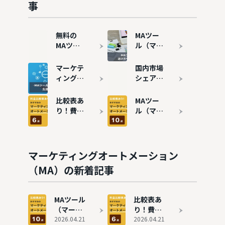
事
無料の
MAツー
MAツー
ル（マー
ル（マー
ケティン
ケティン
グオート
マーケテ
国内市場
グオート
メーショ
ィングオ
シェア・
メーショ
ン）と
ートメー
導入数が
ン）7選
は？機能
ションツ
多いMA
比較表あ
MAツー
｜メリッ
やメリッ
ール
ツール10
り！費用
ル（マー
トや注意
ト・デメ
（MA）
選を紹介
の安いお
ケティン
点も解説
リット、
の導入事
すすめの
グオート
選び方を
例8選 |
MAツー
メーショ
解説
失敗事例
ル6選を
ン）おす
マーケティングオートメーション
も解説
紹介
すめ10選
（MA）の新着記事
を徹底比
較
MAツール
比較表あ
（マーケ
り！費用
ティング
2026.04.21
の安いお
2026.04.21