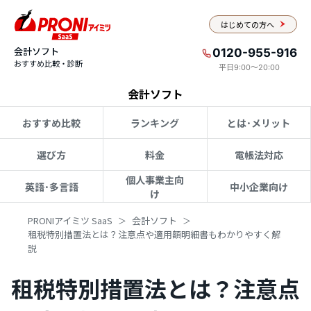
はじめての方へ
会計ソフト
0120-955-916
おすすめ比較・診断
平日9:00〜20:00
会計ソフト
おすすめ比較
ランキング
とは･メリット
選び方
料金
電帳法対応
個人事業主向
英語･多言語
中小企業向け
け
PRONIアイミツ SaaS
会計ソフト
租税特別措置法とは？注意点や適用額明細書もわかりやすく解
説
租税特別措置法とは？注意点