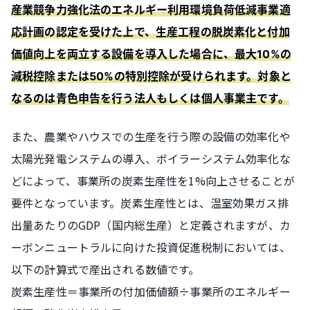
産業競争力強化法のエネルギー利用環境負荷低減事業適
応計画の認定を受けた上で、生産工程の脱炭素化と付加
価値向上を両立する設備を導入した場合に、最大10%の
減税控除または50%の特別控除が受けられます。対象と
なるのは青色申告を行う法人もしくは個人事業主です。
また、農業やハウスでの生産を行う際の設備の効率化や
太陽光発電システムの導入、ボイラーシステム効率化な
どによって、事業所の炭素生産性を1%向上させることが
要件となっています。炭素生産性とは、温室効果ガス排
出量あたりのGDP（国内総生産）と定義されますが、カ
ーボンニュートラルに向けた投資促進税制においては、
以下の計算式で産出される数値です。
炭素生産性＝事業所の付加価値額÷事業所のエネルギー