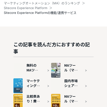
マーケティングオートメーション（MA）のランキング
Sitecore Experience Platform
Sitecore Experience Platformの機能/連携サービス
この記事を読んだ方におすすめの記
事
無料の
MAツー
MAツー
ル（マー
ル（マー
ケティン
ケティン
グオート
マーケテ
国内市場
グオート
メーショ
ィングオ
シェア・
メーショ
ン）と
ートメー
導入数が
ン）7選
は？機能
ションツ
多いMA
比較表あ
MAツー
｜メリッ
やメリッ
ール
ツール10
り！費用
ル（マー
トや注意
ト・デメ
（MA）
選を紹介
の安いお
ケティン