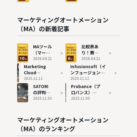
点も解説
リット、
の導入事
すすめの
グオート
選び方を
例8選 |
MAツー
メーショ
解説
失敗事例
ル6選を
ン）おす
マーケティングオートメーション
も解説
紹介
すめ10選
（MA）の新着記事
を徹底比
較
MAツール
比較表あ
（マーケ
り！費用
ティング
2026.04.21
の安いお
2026.04.21
オートメ
すすめの
Marketing
Infusionsoft（イ
ーショ
MAツール
Cloud
ンフュージョンソ
ン）おす
6選を紹
Account
2025.11.11
フト）の評判と実
2025.11.11
すめ10選
介
Engagement
態
SATORI
Probance（プ
を徹底比
の評判と実態
の評判と
ロバンス）の
較
実態
2025.11.05
評判と実態
2025.11.05
マーケティングオートメーション
（MA）のランキング