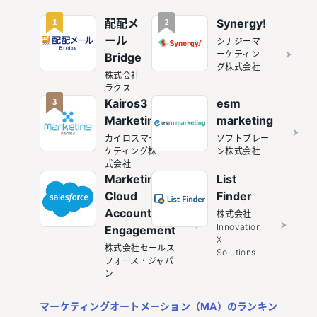
1
2
配配メ
Synergy!
ール
シナジーマ
ーケティン
Bridge
グ株式会社
株式会社
ラクス
3
Kairos3
esm
Marketing
marketing
カイロスマー
ソフトブレー
ケティング株
ン株式会社
式会社
Marketing
List
Cloud
Finder
Account
株式会社
Innovation
Engagement
X
株式会社セールス
Solutions
フォース・ジャパ
ン
マーケティングオートメーション（MA）のランキン