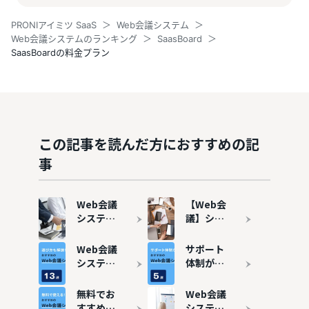
PRONIアイミツ SaaS
Web会議システム
Web会議システムのランキング
SaasBoard
SaasBoardの料金プラン
この記事を読んだ方におすすめの記
事
Web会議
【Web会
システム
議】シス
の選び方
テム導入
とは？定
時に利用
Web会議
サポート
番のサー
できる補
システム
体制が万
ビスも紹
助金をわ
おすすめ
全のおす
介！
かりやす
13選
すめWeb
無料でお
Web会議
く解説！
会議シス
すすめの
システム