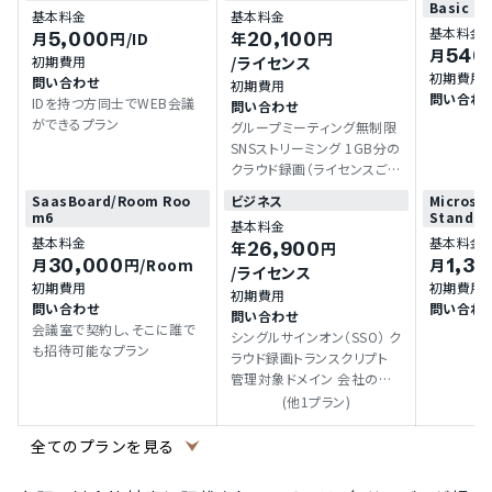
Basic
基本料金
基本料金
基本料金
5,000
20,100
月
円
/ID
年
円
540
月
初期費用
/ライセンス
初期費用
問い合わせ
初期費用
問い合わ
IDを持つ方同士でWEB会議
問い合わせ
ができるプラン
グループミーティング無制限
SNSストリーミング 1GB分の
クラウド録画（ライセンスご
と）
SaasBoard/Room Roo
ビジネス
Microsof
m6
Standar
基本料金
基本料金
基本料金
26,900
年
円
30,000
1,36
月
円
/Room
月
/ライセンス
初期費用
初期費用
初期費用
問い合わせ
問い合わ
問い合わせ
会議室で契約し、そこに誰で
(
シングルサインオン（SSO） ク
も招待可能なプラン
ラウド録画トランスクリプト
管理対象ドメイン 会社のブ
ランディング
(他1プラン)
全てのプランを見る