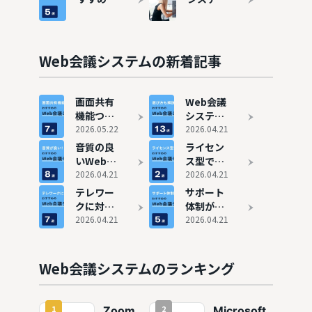
テム5選
Web会議
10選の費
システム
用と料金
5選
相場を徹
底比較
Web会議システムの新着記事
画面共有
Web会議
機能つき
システム
のWeb会
2026.05.22
おすすめ
2026.04.21
議システ
13選
音質の良
ライセン
ム7選
いWeb会
ス型でお
議システ
2026.04.21
すすめの
2026.04.21
ム8選
Web会議
テレワー
サポート
システム
クに対
体制が万
2選
応！おす
2026.04.21
全のおす
2026.04.21
すめWeb
すめWeb
会議シス
会議シス
テム7選
テム5選
Web会議システムのランキング
1
2
Zoom
Microsoft