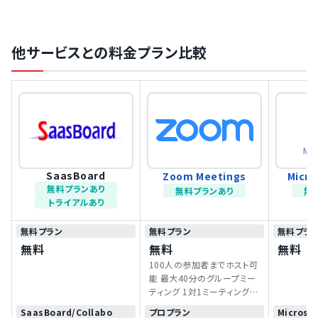
他サービスとの料金プラン比較
SaasBoard
Zoom Meetings
Micro
無料プランあり
無料プランあり
無
トライアルあり
無料プラン
無料プラン
無料プラ
無料
無料
無料
100人の参加者までホスト可
能 最大40分のグループミー
ティング 1対1ミーティング無
制限
SaasBoard/Collabo
プロプラン
Microsof