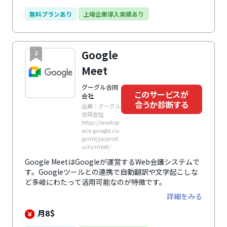
り、オンライン授業や課題共有など多様なシーンに対応
できる点が特徴です。
無料プランあり
上場企業導入実績あり
Google
2
Meet
グーグル合同
このサービスが
会社
合うか診断する
出典：グーグル
合同会社
https://worksp
ace.google.co.
jp/intl/ja/prod
ucts/meet/
Google MeetはGoogleが運営するWeb会議システムで
す。Googleツールとの連携で自動翻訳や文字起こしな
ど多岐にわたって活用可能なのが特徴です。
詳細をみる
月
$
8