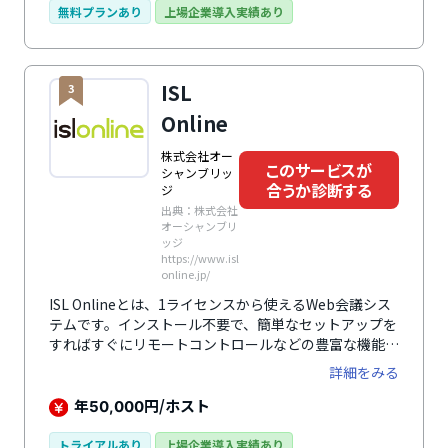
無料プランあり
上場企業導入実績あり
ISL
3
Online
株式会社オー
このサービスが
シャンブリッ
合うか診断する
ジ
出典：株式会社
オーシャンブリ
ッジ
https://www.isl
online.jp/
ISL Onlineとは、1ライセンスから使えるWeb会議シス
テムです。インストール不要で、簡単なセットアップを
すればすぐにリモートコントロールなどの豊富な機能を
使えるます。
詳細をみる
年
円/ホスト
50,000
トライアルあり
上場企業導入実績あり