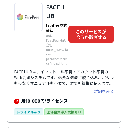
FACEH
UB
FacePeer株式
会社
このサービスが
出典：
合うか診断する
FacePeer株式
会社
https://www.fa
ce-
peer.com/servi
ce/index.html
FACEHUBは、インストール不要・アカウント不要の
Web会議システムです。必要な機能に絞り込み、ボタン
も少なくマニュアルも不要で、誰でも簡単に使えます。
詳細をみる
月
円/ライセンス
10,000
トライアルあり
上場企業導入実績あり