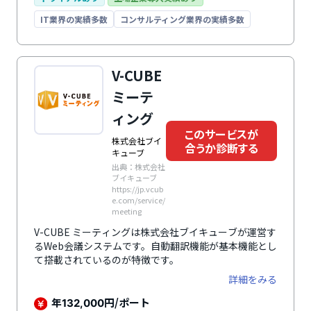
IT業界の実績多数
コンサルティング業界の実績多数
V-CUBE
ミーテ
ィング
このサービスが
株式会社ブイ
合うか診断する
キューブ
出典：株式会社
ブイキューブ
https://jp.vcub
e.com/service/
meeting
V-CUBE ミーティングは株式会社ブイキューブが運営す
るWeb会議システムです。自動翻訳機能が基本機能とし
て搭載されているのが特徴です。
詳細をみる
年
円/ポート
132,000