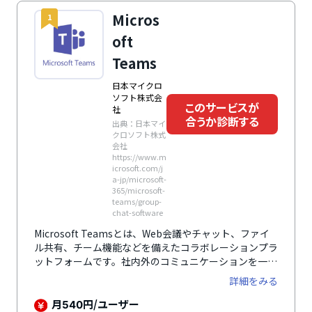
Micros
1
oft
Teams
日本マイクロ
ソフト株式会
このサービスが
社
合うか診断する
出典：日本マイ
クロソフト株式
会社
https://www.m
icrosoft.com/j
a-jp/microsoft-
365/microsoft-
teams/group-
chat-software
Microsoft Teamsとは、Web会議やチャット、ファイ
ル共有、チーム機能などを備えたコラボレーションプラ
ットフォームです。社内外のコミュニケーションを一元
化し、業務効率の向上を支援。Microsoft 365と連携
詳細をみる
し、ドキュメントの共同編集や情報共有もスムーズに行
えます。企業利用だけでなく教育機関でも活用されてお
月
円/ユーザー
540