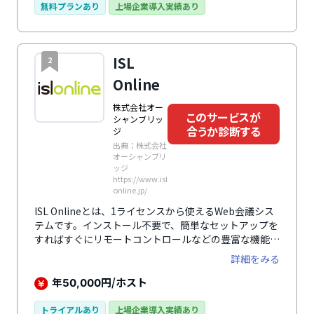
できる点が特徴です。
無料プランあり
上場企業導入実績あり
ISL
2
Online
株式会社オー
このサービスが
シャンブリッ
合うか診断する
ジ
出典：株式会社
オーシャンブリ
ッジ
https://www.isl
online.jp/
ISL Onlineとは、1ライセンスから使えるWeb会議シス
テムです。インストール不要で、簡単なセットアップを
すればすぐにリモートコントロールなどの豊富な機能を
使えるます。
詳細をみる
年
円/ホスト
50,000
トライアルあり
上場企業導入実績あり