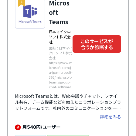
Micros
1
oft
Teams
日本マイクロ
ソフト株式会
このサービスが
社
合うか診断する
出典：日本マイ
クロソフト株式
会社
https://www.m
icrosoft.com/j
a-jp/microsoft-
365/microsoft-
teams/group-
chat-software
Microsoft Teamsとは、Web会議やチャット、ファイ
ル共有、チーム機能などを備えたコラボレーションプラ
ットフォームです。社内外のコミュニケーションを一元
化し、業務効率の向上を支援。Microsoft 365と連携
詳細をみる
し、ドキュメントの共同編集や情報共有もスムーズに行
えます。企業利用だけでなく教育機関でも活用されてお
月
円/ユーザー
540
り、オンライン授業や課題共有など多様なシーンに対応