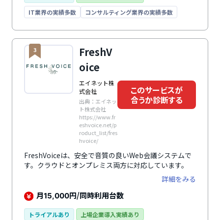
IT業界の実績多数
コンサルティング業界の実績多数
FreshV
3
oice
エイネット株
このサービスが
式会社
合うか診断する
出典：エイネッ
ト株式会社
https://www.fr
eshvoice.net/p
roduct_list/fres
hvoice/
FreshVoiceは、安全で音質の良いWeb会議システムで
す。クラウドとオンプレミス両方に対応しています。
詳細をみる
月
円/同時利用台数
15,000
トライアルあり
上場企業導入実績あり