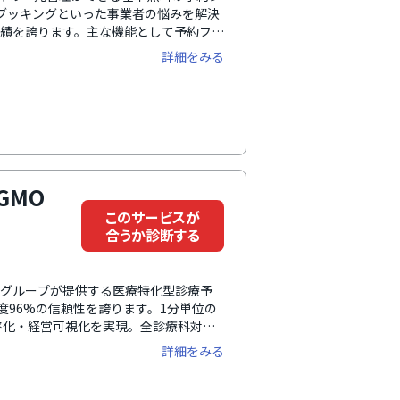
ーブッキングといった事業者の悩みを解決
実績を誇ります。主な機能として予約フォ
備え、クレジットカード等の事前決済に
詳細をみる
応も可能で、アクティビティ事業者や宿
GMO
このサービスが
合うか診断する
ットグループが提供する医療特化型診療予
足度96%の信頼性を誇ります。1分単位の
率化・経営可視化を実現。全診療科対
機関の経営を支援します。
詳細をみる