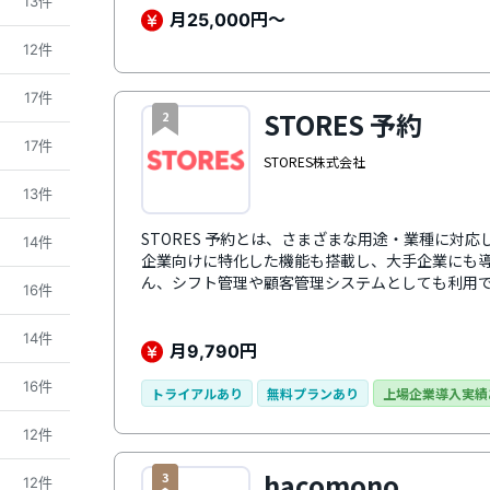
13件
リジナルパッケージが利用できます。
月
円〜
25,000
12件
17件
STORES 予約
2
17件
STORES株式会社
13件
STORES 予約とは、さまざまな用途・業種に対
14件
企業向けに特化した機能も搭載し、大手企業にも
ん、シフト管理や顧客管理システムとしても利用
16件
システムで対応します。顧客情報から直近で予約
メールやSMS、LINEでのメッセージ一斉配信な
14件
グ施策にも対応します。
月
円
9,790
16件
トライアルあり
無料プランあり
上場企業導入実績
12件
hacomono
3
12件