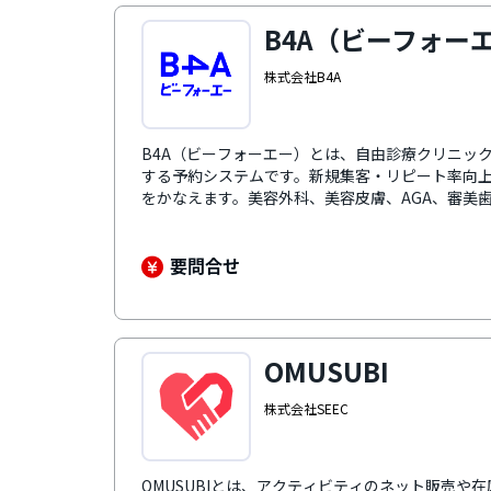
B4A（ビーフォー
株式会社B4A
B4A（ビーフォーエー）とは、自由診療クリニッ
する予約システムです。新規集客・リピート率向
をかなえます。美容外科、美容皮膚、AGA、審美
運営に必要な予約・シフト・電子カルテ・決済ま
カルテ、請求情報を一元管理できるため、顧客に
ティング施策に活用できます。さらにフル自動で
要問合せ
め、予約時のスタッフの作業工数を削減できます
約」と、予約時の事前問診登録による来院時に待
にも貢献します。
OMUSUBI
株式会社SEEC
OMUSUBIとは、アクティビティのネット販売や