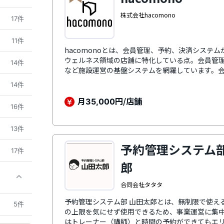
株式会社hacomono
17件
11件
hacomonoとは、会員管理、予約、決済システ
ウェルネス領域の店舗に特化している点。会員管
14件
など施設運営の基盤システムを網羅しています。
テム化できるため、事務作業に費やしていた時間
14件
きます。会員情報をはじめ、店舗に関する情報はha
ータをもとに店舗経営を行うことが可能です。
月
円/店舗
35,000
16件
13件
予約管理システム部
17件
郎
合同会社タタタ
予約管理システム部 山田太郎とは、無制限で使え
5件
の上限を気にせず使用できるため、事業運営に集
はトレーナー（講師）と時間の予約ができてもエ