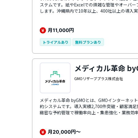
ステムです。紙やExcelでの煩雑な管理やオーバ
します。沖縄県内で10年以上、400社以上の導入
ーム設置、使いやすい予約管理、販路拡大機能を
も対応します。多言語表示によるインバウンド対
泊施設、観光協会など幅広く活用できます。
月
円
11,000
トライアルあり
無料プランあり
メディカル革命 by
GMOリザーブプラス株式会社
メディカル革命 byGMOとは、GMOインターネ
約システムです。導入実績2,700件突破・顧客満
緻密な予約管理で稼働率向上・集患強化・業務効
応、電子カルテ連携など豊富なオプションで医療
月
円～
20,000