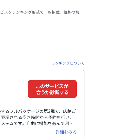
ービスをランキング形式で一覧掲載。価格や機
ランキングについて
このサービスが
合うか診断する
提供するフルパッケージの第3弾で、店舗ご
で表示される空き時間から予約を行い、
システムです。自由に機能を選んで利用
導入可能。全ての機能がフルカスタマイ
詳細をみる
店舗業務などにも対応した自分専用のオ