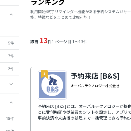
ランキング
利用開始/終了リマインダー機能がある予約システム13サ
能、特徴などをまとめて比較可能！
13
該当
件
1 ページ目 1〜13件
5件
7件
2件
予約来店 [B&S]
1
オーバルテクノロジー株式会社
予約来店 [B&S]とは、オーバルテクノロジーが
とに受付時間や従業員のシフトを設定し、アプリ
事前決済や来店後の処理まで一括管理できる予約
15件
できるので、最小限の機能を低コスト・短期間で
ズできるので、特殊性・複雑性のある予約取りや