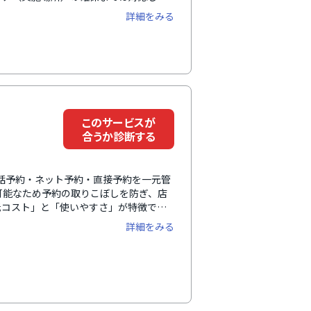
保する必要がありました。予約管理シス
詳細をみる
を連動して予約できるため、ダブルブッ
て利用される顧客向けの体験予約スケジ
、ゲスト価格（非会員）の設定が可能で
示を切り分けられます。離脱を防ぎ、次
ており、レッスン終了後にフォローメッ
ージ上でメッセージを確認できるので、
向上に繋がります。ほかにも多彩な機能
このサービスが
合うか診断する
電話予約・ネット予約・直接予約を一元管
可能なため予約の取りこぼしを防ぎ、店
低コスト」と「使いやすさ」が特徴で、
、無償のオンラインサポートも提供されてい
詳細をみる
によって利用可能なサポートが異なりま