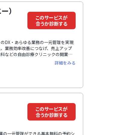
エー）
このサービスが
合うか診断する
クのDX・あらゆる業務の一元管理を実現
上、業務効率改善につなげ、売上アップ
歯科などの自由診療クリニックの開業、
でをすべて提供しています。予約、電子
詳細をみる
最適なサービスの提供や、攻めのマーケ
予約・スタッフアサイン調整を行うた
。その場で完結する「リアルタイム予
ち時間の短縮により、顧客満足度の向上
このサービスが
合うか診断する
在庫の一元管理ができる基本無料の予約シ