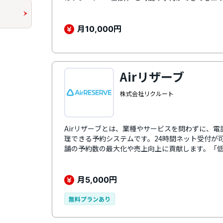
いないことがあり、トレーナーが別途エリアを確
テム部 山田太郎は人・時間・エリア（実施場所）
キングなどのトラブル防止につながります。初め
月
円
10,000
ュール機能では、レッスンプログラムに会員価格
す。予約スケジュール表も会員用・ゲスト用で表
の予約へ繋げるフォローメッセージ機能も搭載し
セージを簡単に送信可能です。ユーザーはマイペ
Airリザーブ
トレーナーとの繋がりを深め、エンゲージメント
を搭載しています。
株式会社リクルート
Airリザーブとは、業種やサービスを問わずに、
理できる予約システムです。24時間ネット受付が
舗の予約数の最大化や売上向上に貢献します。「
月額5,500円 （税込）から利用できます。また
るため、スムーズな導入が可能です。（※プラン
す。詳細は運営企業へお問い合わせください。）
月
円
5,000
無料プランあり