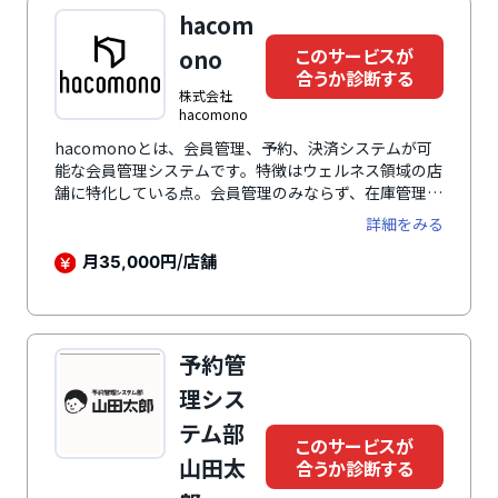
hacom
このサービスが
ono
合うか診断する
株式会社
hacomono
hacomonoとは、会員管理、予約、決済システムが可
能な会員管理システムです。特徴はウェルネス領域の店
舗に特化している点。会員管理のみならず、在庫管理、
スクール管理など施設運営の基盤システムを網羅してい
詳細をみる
ます。会員管理、店舗運営に関する業務をシステム化で
きるため、事務作業に費やしていた時間を削減。現場業
月
円/店舗
35,000
務に時間を割くことができます。会員情報をはじめ、店
舗に関する情報はhacomonoに一元管理ができるた
め、データをもとに店舗経営を行うことが可能です。
予約管
理シス
テム部
このサービスが
山田太
合うか診断する