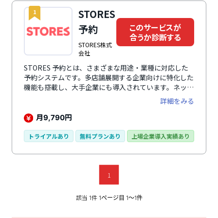
STORES
1
このサービスが
予約
合うか診断する
STORES株式
会社
STORES 予約とは、さまざまな用途・業種に対応した
予約システムです。多店舗展開する企業向けに特化した
機能も搭載し、大手企業にも導入されています。ネット
予約はもちろん、シフト管理や顧客管理システムとして
詳細をみる
も利用でき、店舗運営に必要な機能をひとつのシステム
で対応します。顧客情報から直近で予約がない方などを
月
円
9,790
自動でリストアップし、メールやSMS、LINEでのメッ
セージ一斉配信なども可能。データを活用したマーケテ
トライアルあり
無料プランあり
上場企業導入実績あり
ィング施策にも対応します。
1
該当
件
1
1ページ目 1〜1件