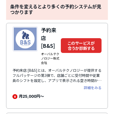
条件を変えるとより多くの予約システムが見
つかります
予約来
店
このサービスが
[B&S]
合うか診断する
オーバルテク
ノロジー株式
会社
予約来店 [B&S]とは、オーバルテクノロジーが提供する
フルパッケージの第3弾で、店舗ごとに受付時間や従業
員のシフトを設定し、アプリで表示される空き時間から
予約を行い、事前決済や来店後の処理まで一括管理でき
詳細をみる
る予約システムです。自由に機能を選んで利用できるの
で、最小限の機能を低コスト・短期間で導入可能。全て
月
円〜
25,000
の機能がフルカスタマイズできるので、特殊性・複雑性
のある予約取りや店舗業務などにも対応した自分専用の
オリジナルパッケージが利用できます。