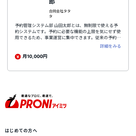
郎
合同会社タタ
タ
予約管理システム部 山田太郎とは、無制限で使える予
約システムです。予約に必要な機能の上限を気にせず使
用できるため、事業運営に集中できます。従来の予約管
理システムではトレーナー（講師）と時間の予約ができ
詳細をみる
てもエリア（実施場所）の確保までは対応していないこ
とがあり、トレーナーが別途エリアを確保する必要があ
月
円
10,000
りました。予約管理システム部 山田太郎は人・時間・
エリア（実施場所）を連動して予約できるため、ダブル
ブッキングなどのトラブル防止につながります。初めて
利用される顧客向けの体験予約スケジュール機能では、
レッスンプログラムに会員価格、ゲスト価格（非会員）
の設定が可能です。予約スケジュール表も会員用・ゲス
ト用で表示を切り分けられます。離脱を防ぎ、次の予約
へ繋げるフォローメッセージ機能も搭載しており、レッ
スン終了後にフォローメッセージを簡単に送信可能で
す。ユーザーはマイページ上でメッセージを確認できる
ので、トレーナーとの繋がりを深め、エンゲージメント
向上に繋がります。ほかにも多彩な機能を搭載していま
はじめての方へ
す。