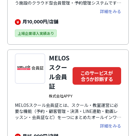
う施設のクラウド型会員管理・予約管理システムです。
タブレットやWebブラウザを利用してペーパーレスで
詳細をみる
入会手続きができるのがメリットのひとつ。入会希望者
は自宅からオンラインで必要な情報を入力できるため、
月
円/店舗
10,000
来店時の手続きを短縮します。また、レッスンのスケジ
ュール管理や受講位置の予約機能などを搭載し、利用者
上場企業導入実績あり
のニーズに合わせた柔軟な予約が可能です。さまざまな
機能により、施設の運営をスマート化し、スタッフの負
担を軽減。会員へのサービス向上が期待できます。
MELOS
スクー
このサービスが
ル会員
合うか診断する
証
株式会社APPY
MELOSスクール会員証とは、スクール・教室運営に必
要な機能（予約・顧客管理・決済・LINE連動・動画レ
ッスン・会員証など）を一つにまとめたオールインワン
型予約システムです。教室の事務作業を大幅に削減しな
詳細をみる
がら、予約率・リピート率の向上、決済の自動化、売上
アップに貢献します。すでに全国5,800教室以上で導入
月
円/店舗