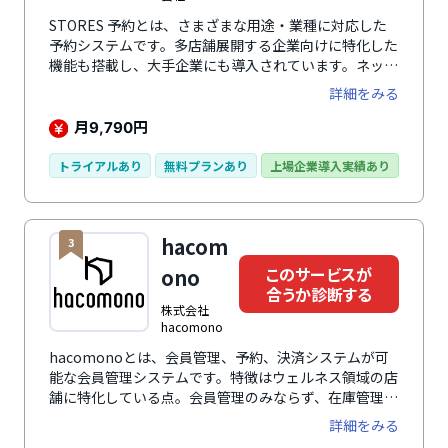
STORES 予約とは、さまざまな用途・業種に対応した
予約システムです。多店舗展開する企業向けに特化した
機能も搭載し、大手企業にも導入されています。ネット
予約はもちろん、シフト管理や顧客管理システムとして
詳細をみる
も利用でき、店舗運営に必要な機能をひとつのシステム
で対応します。顧客情報から直近で予約がない方などを
月
円
9,790
自動でリストアップし、メールやSMS、LINEでのメッ
セージ一斉配信なども可能。データを活用したマーケテ
トライアルあり
無料プランあり
上場企業導入実績あり
ィング施策にも対応します。
hacom
3
このサービスが
ono
合うか診断する
株式会社
hacomono
hacomonoとは、会員管理、予約、決済システムが可
能な会員管理システムです。特徴はウェルネス領域の店
舗に特化している点。会員管理のみならず、在庫管理、
スクール管理など施設運営の基盤システムを網羅してい
詳細をみる
ます。会員管理、店舗運営に関する業務をシステム化で