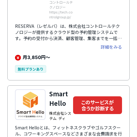
コントロールテ
クノロジー
https://tech.co
ntrolgroup.jp/
RESERVA（レゼルバ）は、株式会社コントロールテク
ノロジーが提供するクラウド型の予約管理システムで
す。予約の受付から決済、顧客管理、集客までを一括で
管理でき、350以上の業種で導入されています。100種
詳細をみる
類を超える豊富な機能に加え、Zoomやスマートロック
など外部サービスとの連携も可能です。オンラインレッ
月
円～
3,850
スンや無人施設の運営に対応し、予約時のアンケートで
顧客データの収集もできます。抽選予約、クーポン配信
無料プランあり
などの集客・販促機能も充実しており、業務の効率化と
売上向上を実現します。
Smart
このサービスが
Hello
合うか診断する
株式会社シス
テム ディ
Smart Helloとは、フィットネスクラブやゴルフスクー
ル、コワーキングスペースなどさまざまな会費請求を行