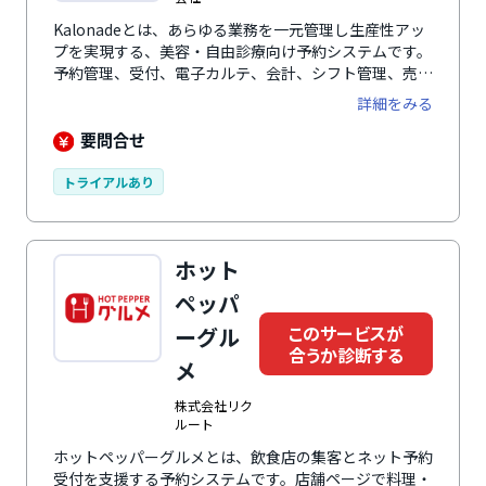
Kalonadeとは、あらゆる業務を一元管理し生産性アッ
プを実現する、美容・自由診療向け予約システムです。
予約管理、受付、電子カルテ、会計、シフト管理、売上
管理など、これまでバラバラに管理されていた業務をカ
詳細をみる
ロネードで一元管理。紙や複数システムでの管理で非効
率だった業務の効率をアップし、スタッフが本来力を入
要問合せ
れるべき業務に集中できるようサポートします。予約管
理においては「自動割り振り機能」により、お客様から
トライアルあり
予約が入った際に「スタッフ」「機材」「部屋」が自動
で割り振られるため、予約受付の対応に追われることな
く、予約管理の効率をグッと上げることができます。対
ホット
応業種はクリニックやサロンはもちろん、リラクゼーシ
ョン、美容院、整骨院、ジムなど、多岐にわたります。
ペッパ
導入時には技術スタッフの手厚いサポートがあるので、
このサービスが
ーグル
初めての予約システム導入でも安心です。
合うか診断する
メ
株式会社リク
ルート
ホットペッパーグルメとは、飲食店の集客とネット予約
受付を支援する予約システムです。店舗ページで料理・