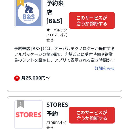
予約来
1
店
このサービスが
[B&S]
合うか診断する
オーバルテク
ノロジー株式
会社
予約来店 [B&S]とは、オーバルテクノロジーが提供する
フルパッケージの第3弾で、店舗ごとに受付時間や従業
員のシフトを設定し、アプリで表示される空き時間から
予約を行い、事前決済や来店後の処理まで一括管理でき
詳細をみる
る予約システムです。自由に機能を選んで利用できるの
で、最小限の機能を低コスト・短期間で導入可能。全て
月
円〜
25,000
の機能がフルカスタマイズできるので、特殊性・複雑性
のある予約取りや店舗業務などにも対応した自分専用の
オリジナルパッケージが利用できます。
STORES
2
このサービスが
予約
合うか診断する
STORES株式
会社