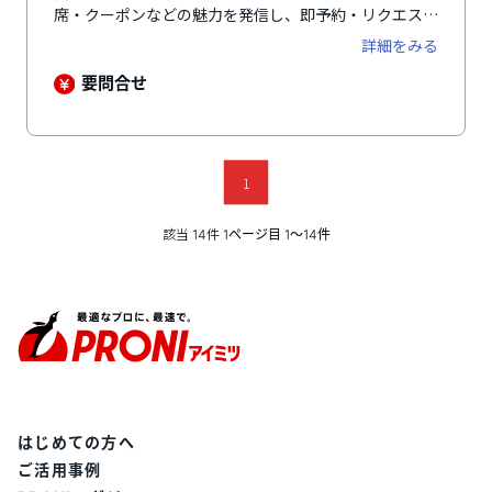
席・クーポンなどの魅力を発信し、即予約・リクエスト
予約を24時間受け付けられます。エリア・ジャンルだ
詳細をみる
けでなく個室や記念日対応などの検索軸で店舗の強みを
届けられ、写真やコース情報で来店前の期待感を高めま
要問合せ
す。無料の予約台帳アプリ「レストランボード」と連携
し、予約情報や来店状況の管理、顧客情報の活用までス
ムーズに行え、店舗運営を支えます。
1
該当
件
14
1ページ目 1〜14件
はじめての方へ
ご活用事例