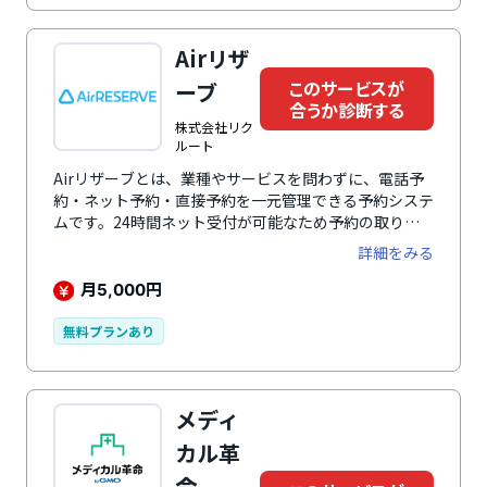
ブッキングなどのトラブル防止につながります。初めて
利用される顧客向けの体験予約スケジュール機能では、
Airリザ
レッスンプログラムに会員価格、ゲスト価格（非会員）
このサービスが
の設定が可能です。予約スケジュール表も会員用・ゲス
ーブ
合うか診断する
ト用で表示を切り分けられます。離脱を防ぎ、次の予約
株式会社リク
へ繋げるフォローメッセージ機能も搭載しており、レッ
ルート
スン終了後にフォローメッセージを簡単に送信可能で
す。ユーザーはマイページ上でメッセージを確認できる
Airリザーブとは、業種やサービスを問わずに、電話予
ので、トレーナーとの繋がりを深め、エンゲージメント
約・ネット予約・直接予約を一元管理できる予約システ
向上に繋がります。ほかにも多彩な機能を搭載していま
ムです。24時間ネット受付が可能なため予約の取りこ
す。
ぼしを防ぎ、店舗の予約数の最大化や売上向上に貢献し
詳細をみる
ます。「低コスト」と「使いやすさ」が特徴で、月額
5,500円 （税込）から利用できます。また、無償のオン
月
円
5,000
ラインサポートも提供されているため、スムーズな導入
が可能です。（※プランによって利用可能なサポートが
無料プランあり
異なります。詳細は運営企業へお問い合わせくださ
い。）
メディ
カル革
命