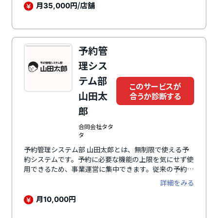
きるため、事務作業に費やしていた時間を削減。現場業
月
円/店舗
35,000
務に時間を割くことができます。会員情報をはじめ、店
舗に関する情報はhacomonoに一元管理ができるた
め、データをもとに店舗経営を行うことが可能です。
予約管
理シス
テム部
このサービスが
山田太
合うか診断する
郎
合同会社タタ
タ
予約管理システム部 山田太郎とは、無制限で使える予
約システムです。予約に必要な機能の上限を気にせず使
用できるため、事業運営に集中できます。従来の予約管
理システムではトレーナー（講師）と時間の予約ができ
詳細をみる
てもエリア（実施場所）の確保までは対応していないこ
とがあり、トレーナーが別途エリアを確保する必要があ
月
円
10,000
りました。予約管理システム部 山田太郎は人・時間・
エリア（実施場所）を連動して予約できるため、ダブル