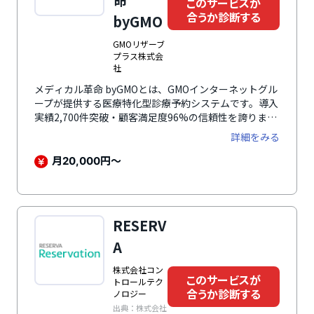
このサービスが
合うか診断する
byGMO
GMOリザーブ
プラス株式会
社
メディカル革命 byGMOとは、GMOインターネットグル
ープが提供する医療特化型診療予約システムです。導入
実績2,700件突破・顧客満足度96%の信頼性を誇りま
す。1分単位の緻密な予約管理で稼働率向上・集患強
詳細をみる
化・業務効率化・経営可視化を実現。全診療科対応、電
子カルテ連携など豊富なオプションで医療機関の経営を
月
円～
20,000
支援します。
RESERV
A
株式会社コン
このサービスが
トロールテク
合うか診断する
ノロジー
出典：株式会社