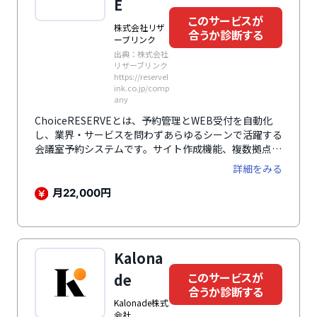
E
このサービスが
株式会社リザ
合うか診断する
ーブリンク
出典：株式会社
リザーブリンク
https://reservel
ink.co.jp/comp
any
ChoiceRESERVEとは、予約管理とWEB受付を自動化
し、業界・サービスを問わずあらゆるシーンで活躍する
会議室予約システムです。サイト作成機能、複数拠点の
管理機能、計測・分析機能やほかサービスとの連携機能
詳細をみる
など、予約管理の課題解決に貢献する機能を網羅してい
ます。
月
円
22,000
Kalona
このサービスが
de
合うか診断する
Kalonade株式
会社