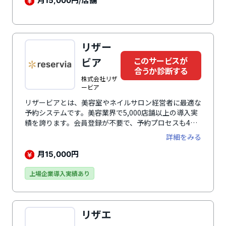
15,000
されており、スポーツ・音楽・ダンス・語学・フィット
ネスなど幅広い業種に対応しています。
リザー
このサービスが
ビア
合うか診断する
株式会社リザ
ービア
リザービアとは、美容室やネイルサロン経営者に最適な
予約システムです。美容業界で5,000店舗以上の導入実
績を誇ります。会員登録が不要で、予約プロセスも4ス
テップと手軽なのが特徴のひとつです。LINEや専用ア
詳細をみる
プリを活用した簡単な予約手続きにより、リピート率向
上をサポートします。オプション相談機能を活用すれ
月
円
15,000
ば、客単価をアップし、売上のさらなる向上を図ること
ができます。豊富な機能によりダブルブッキング防止や
上場企業導入実績あり
顧客管理の効率化も可能です。充実したサポートと成功
サロンのノウハウに基づくアドバイスを受けられるのも
大きな魅力です。サロン運営のあらゆる面での万全なサ
リザエ
ポートを提供しています。予約数の増加、売上向上、集
客コスト削減を実現し、サロン経営の発展に貢献しま