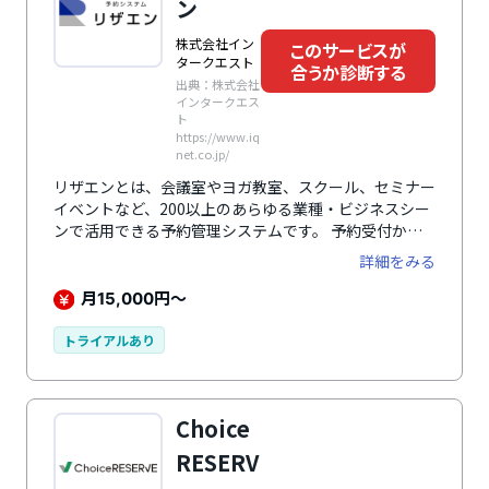
ン
す。
株式会社イン
このサービスが
タークエスト
合うか診断する
出典：株式会社
インタークエス
ト
https://www.iq
net.co.jp/
リザエンとは、会議室やヨガ教室、スクール、セミナー
イベントなど、200以上のあらゆる業種・ビジネスシー
ンで活⽤できる予約管理システムです。 予約受付から
顧客管理、決済（※有料オプション）、分析までを一元
詳細をみる
化し、業務効率化を支援。スマートロックやZoomとの
連携、API連携、QRコード受付など多彩な機能を備え、
月
円～
15,000
自治体や大手企業の厳格なセキュリティ要件にも対応し
ます。
トライアルあり
Choice
RESERV