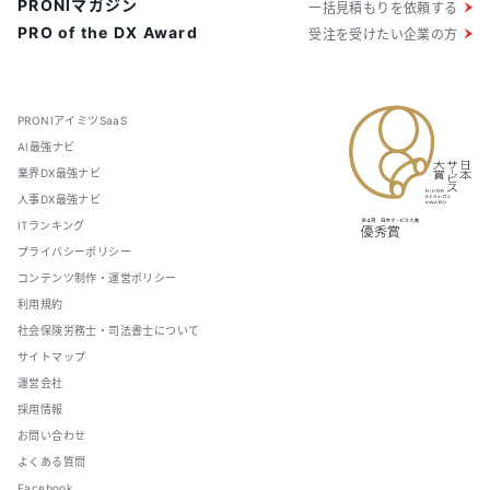
PRONIマガジン
一括見積もりを依頼する
PRO of the DX Award
受注を受けたい企業の方
PRONIアイミツSaaS
AI最強ナビ
業界DX最強ナビ
人事DX最強ナビ
ITランキング
プライバシーポリシー
コンテンツ制作・運営ポリシー
利用規約
社会保険労務士・司法書士について
サイトマップ
運営会社
採用情報
お問い合わせ
よくある質問
Facebook