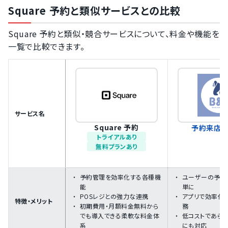
Square 予約と類似サービスとの比較
Square 予約と類似・競合サービスについて、料金や機能を
一覧で比較できます。
サービス名
Square 予約
予約来店 [
トライアルあり
無料プランあり
予約管理を効率化する各種機
ユーザーの予約
能
単に
POSレジとの強力な連携
アプリで効率化
特徴・メリット
初期費用・月額料金無料から
務
でも導入できる柔軟な料金体
低コストであら
系
にも対応