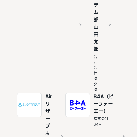
テ
ム
部
山
田
太
郎
合
同
会
社
タ
タ
タ
Air
B4A（ビ
リ
ーフォー
ザ
エー）
ー
株式会社
B4A
ブ
株