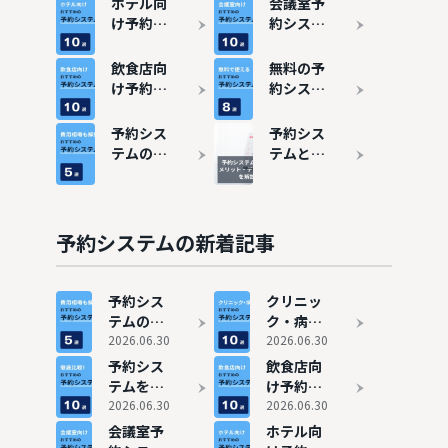
ホテル向
会議室予
け予約シ
約システ
ステムお
ムおすす
すすめ10
め10選
飲食店向
無料の予
選
け予約シ
約システ
ステムお
ムおすす
すすめ10
め8選！
予約シス
予約シス
選
予約管理
テムの費
テムと
をシンプ
用相場
は？メリ
ルにしよ
は？料金
ット・デ
う
比較で安
メリット
いおすす
を解説
予約システムの新着記事
め5選も
紹介
予約シス
クリニッ
テムの費
ク・病院
用相場
2026.06.30
におすす
2026.06.30
は？料金
めの予約
予約シス
飲食店向
比較で安
システム
テムを徹
け予約シ
いおすす
10選
底比較！
2026.06.30
ステムお
2026.06.30
め5選も
最新のお
すすめ10
会議室予
ホテル向
紹介
すすめ10
選