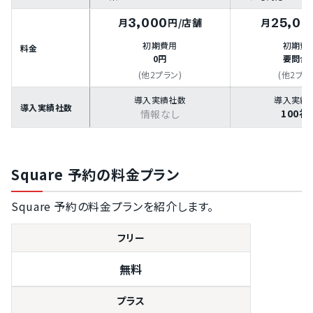
3,000
25,00
月
円
/店舗
月
初期費用
初期費
料金
0円
要問合
(他2プラン)
(他2プラ
導入実績社数
導入実績
導入実績社数
100社
情報なし
Square 予約の料金プラン
Square 予約の料金プランを紹介します。
フリー
無料
プラス