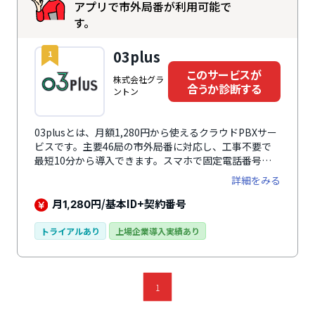
アプリで市外局番が利用可能で
す。
03plus
1
このサービスが
株式会社グラ
合うか診断する
ントン
03plusとは、月額1,280円から使えるクラウドPBXサー
ビスです。主要46局の市外局番に対応し、工事不要で
最短10分から導入できます。スマホで固定電話番号の
発着信が可能で、IVRやSMSによる一次対応により電話
詳細をみる
応対を効率化。電話回線契約や電話機が不要で、電話・
IVR・FAXをクラウドで一元管理できます。受電に関す
月
円/基本ID+契約番号
1,280
る従量課金や携帯転送通話料が無料のため、コストを抑
えた運用が可能です。自社開発の管理画面は視覚的で操
トライアルあり
上場企業導入実績あり
作しやすく、IVR設定や音声ファイルの自動生成も直感
的に行えます。
1