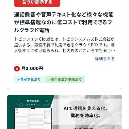
合うか診断する
通話録音や音声テキスト化など様々な機能
が標準搭載なのに低コストで利用できるフ
ルクラウド電話
トビラフォン Cloudとは、トビラシステムズ株式会社が
提供する、設備不要で利用できるクラウドPBXです。導
入後すぐに使い始められ、社内外のどこからでも同じ環
境で通話が可能です。既存の電話環境の切り替え、リモ
詳細をみる
ートワークやコールセンター、営業部門、新規事業部な
ど、幅広い用途で活用されています。迷惑電話フィルタ
月
円
3,000
や通話録音に加え、AI自動要約機能により、通話内容を
短時間で把握できます。通話内容をもとに自動ラベリン
トライアルあり
上場企業導入実績あり
グも可能なため、分類作業の手間の大幅削減や担当者の
作業負荷軽減、業務効率の向上が期待できます。また、
通信の暗号化やIPアドレス制限など、安定した運用と安
全な情報管理で、日々の電話業務を支えます。