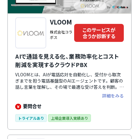
VLOOM
このサービスが
株式会社コラ
合うか診断する
ボス
AIで通話を見える化、業務効率化とコスト
削減を実現するクラウドPBX
VLOOMとは、AIが電話応対を自動化し、受付から取次
ぎまでを担う電話基盤型のAIエージェントです。顧客の
話し言葉を理解し、その場で最適な受け答えを判断。
FAQ回答や本人確認、顧客情報の照合、担当部署への取
詳細をみる
次ぎなどを自動で行います。また、NTTドコモビジネ
スソリューションズやKDDI、ソフトバンク、楽天など
要問合せ
幅広い電話回線に対応しているため、現在の電話番号や
環境を変えずに導入可能です。PBXを基盤としているた
トライアルあり
上場企業導入実績あり
め、有人対応へ切り替える際も転送料や通話料金の重複
が発生せず、運用コストを抑えられます。