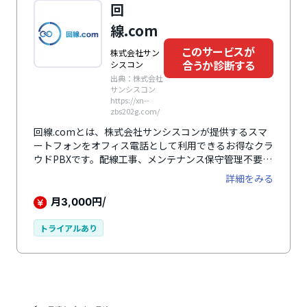
回
線.com
このサービスが
株式会社サン
合うか診断する
シスコン
出典：株式会社
サンシスコン
https://xn--
zbs202g.com/
回線.comとは、株式会社サンシスコンが提供するスマ
ートフォンをオフィス電話として利用できるお得なクラ
ウドPBXです。配線工事、メンテナンス保守管理不要。
初期費用10,000円、月額3,000円/2内線の低コストで最
詳細をみる
短日（既にNTTフレッツとひかり電話オフィスAの契約
が完了している場合）から始められます。お手持ちのス
月
円/
3,000
マートフォンを内線化しビジネスフォンとして利用が可
能。インターネット環境があればオフィスの0AB〜J番
トライアルあり
号（03、06など）、「外出先」「海外」のどこでも発
信・着信・内線通話の利用が可パソコン、IPビジネスフ
ォン、スマーフォンのどれからでも利用できます。パソ
コン、インターネット環境、ヘッドセットを用意してコ
ールセンター業務開始も可能。全通話録音対応。高機能