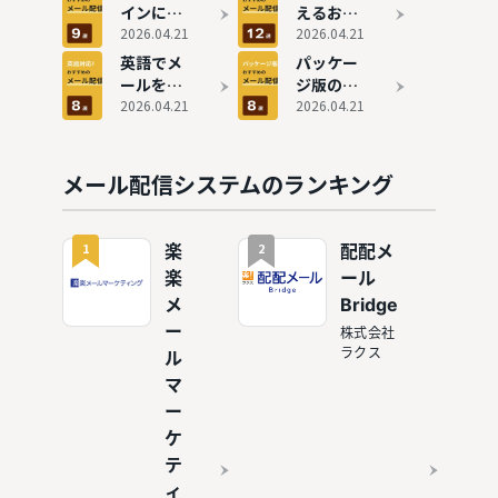
料金比較
インに対
えるおす
で安いお
応可能な
2026.04.21
すめメー
2026.04.21
すすめ9
メール配
ル配信シ
英語でメ
パッケー
選も紹介
信システ
ステム11
ールを送
ジ版のお
ム9選
選徹底比
りたい！
2026.04.21
すすめメ
2026.04.21
較！有料
おすすめ
ール配信
版との違
メール配
システム
いも解説
信システ
8選
メール配信システムのランキング
ム8選
1
2
楽
配配メ
楽
ール
メ
Bridge
ー
株式会社
ラクス
ル
マ
ー
ケ
テ
ィ