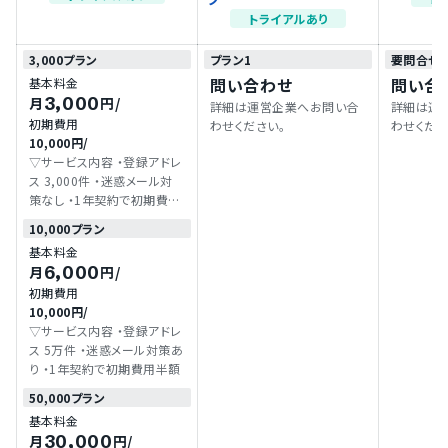
トライアルあり
3,000プラン
プラン1
要問合せ
問い合わせ
問い合
基本料金
3,000
月
円
/
詳細は運営企業へお問い合
詳細は運
初期費用
わせください。
わせくださ
10,000円
/
▽サービス内容 ・登録アドレ
ス 3,000件 ・迷惑メール対
策なし ・1年契約で初期費用
半額
10,000プラン
基本料金
6,000
月
円
/
初期費用
10,000円
/
▽サービス内容 ・登録アドレ
ス 5万件 ・迷惑メール対策あ
り ・1年契約で初期費用半額
50,000プラン
基本料金
30,000
月
円
/