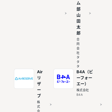
ム
部
山
田
太
郎
合
同
会
社
タ
タ
タ
Air
B4A（ビ
リ
ーフォー
ザ
エー）
ー
株式会社
B4A
ブ
株
式
会