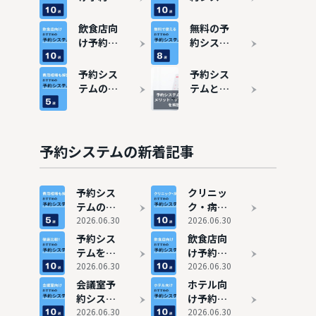
ステムお
ムおすす
すすめ10
め10選
飲食店向
無料の予
選
け予約シ
約システ
ステムお
ムおすす
すすめ10
め8選！
予約シス
予約シス
選
予約管理
テムの費
テムと
をシンプ
用相場
は？メリ
ルにしよ
は？料金
ット・デ
う
比較で安
メリット
いおすす
を解説
予約システムの新着記事
め5選も
紹介
予約シス
クリニッ
テムの費
ク・病院
用相場
2026.06.30
におすす
2026.06.30
は？料金
めの予約
予約シス
飲食店向
比較で安
システム
テムを徹
け予約シ
いおすす
10選
底比較！
2026.06.30
ステムお
2026.06.30
め5選も
最新のお
すすめ10
会議室予
ホテル向
紹介
すすめ10
選
約システ
け予約シ
選
ムおすす
2026.06.30
ステムお
2026.06.30