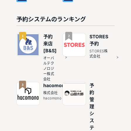
め10選
すすめ10
選
予約システムのランキング
1
2
予約
STORES
来店
予約
[B&S]
STORES株
式会社
オーバ
ルテク
ノロジ
ー株式
会社
3
hacomono
予
約
株式会社
hacomono
管
理
シ
ス
テ