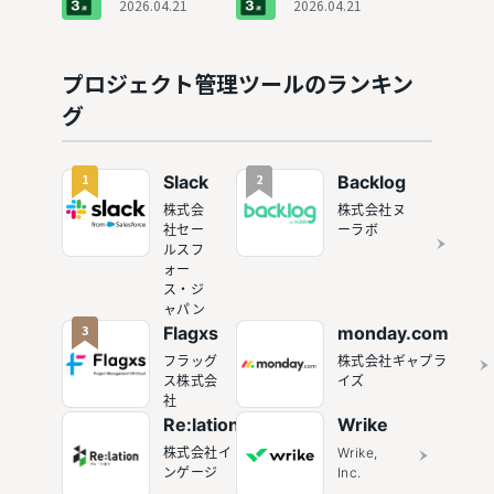
7選
でおすす
2026.04.21
理システ
2026.04.21
説！
めのソフ
ム3選
ト3選
プロジェクト管理ツールのランキン
グ
1
2
Slack
Backlog
株式会
株式会社ヌ
社セー
ーラボ
ルスフ
ォー
ス・ジ
ャパン
3
Flagxs
monday.com
フラッグ
株式会社ギャプラ
ス株式会
イズ
社
Re:lation
Wrike
株式会社イ
Wrike,
ンゲージ
Inc.