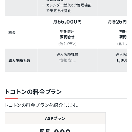
カレンダー型タスク管理機能
で予定を視覚化
55,000
925
月
円
月
円
/
初期費用
初期費
料金
要問合せ
要問合
(他2プラン)
(他1プラ
導入実績社数
導入実績
1,000
情報なし
導入実績社数
トコトンの料金プラン
トコトンの料金プランを紹介します。
ASPプラン