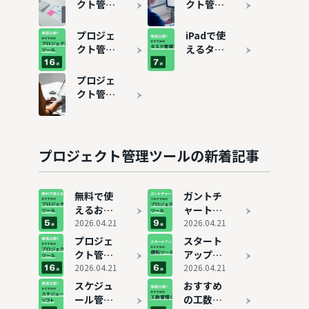
クト管理
クト管理
ツールの
とは？メ
選び方を
リット・
プロジェ
iPadで使
徹底解説
デメリッ
クト管理
えるタス
トを解説
ツールお
ク管理ア
すすめ16
プリおす
プロジェ
選を比較
すめ7選
クト管理
ツールの
平均費用
と料金相
場
プロジェクト管理ツールの新着記事
無料で使
ガントチ
えるおす
ャート付
すめプロ
2026.04.21
きプロジ
2026.04.21
ジェクト
ェクト管
プロジェ
スタート
管理ツー
理ツール
クト管理
アップ企
ル5選！
おすすめ
ツールお
2026.04.21
業向けで
2026.04.21
無料版と
9選
すすめ16
おすすめ
スケジュ
おすすめ
有料版の
選を比較
のツール
ール管理
の工数管
違いも解