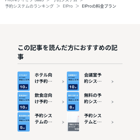
予約システムのランキング
EIPro
EIProの料金プラン
この記事を読んだ方におすすめの記
事
ホテル向
会議室予
け予約シ
約システ
ステムお
ムおすす
すすめ10
め10選
飲食店向
無料の予
選
け予約シ
約システ
ステムお
ムおすす
すすめ10
め8選！
予約シス
予約シス
選
予約管理
テムの費
テムと
をシンプ
用相場
は？メリ
ルにしよ
は？料金
ット・デ
う