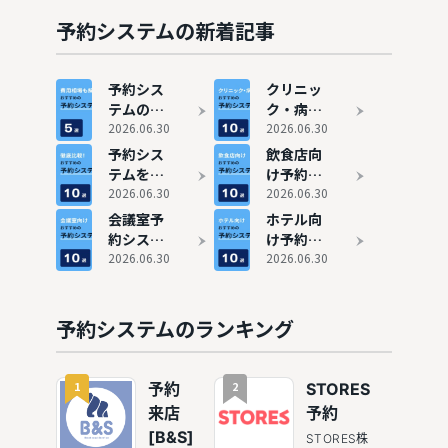
比較で安
メリット
いおすす
を解説
予約システムの新着記事
め5選も
紹介
予約シス
クリニッ
テムの費
ク・病院
用相場
2026.06.30
におすす
2026.06.30
は？料金
めの予約
予約シス
飲食店向
比較で安
システム
テムを徹
け予約シ
いおすす
10選
底比較！
2026.06.30
ステムお
2026.06.30
め5選も
最新のお
すすめ10
会議室予
ホテル向
紹介
すすめ10
選
約システ
け予約シ
選
ムおすす
2026.06.30
ステムお
2026.06.30
め10選
すすめ10
選
予約システムのランキング
1
2
予約
STORES
来店
予約
[B&S]
STORES株