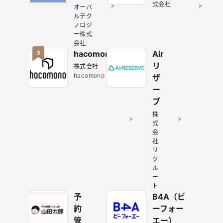
式会社
オーバ
ルテク
ノロジ
ー株式
会社
3
hacomono
Air
リ
株式会社
hacomono
ザ
ー
ブ
株
式
会
社
リ
ク
ル
ー
ト
予
B4A（ビ
約
ーフォー
管
エー）