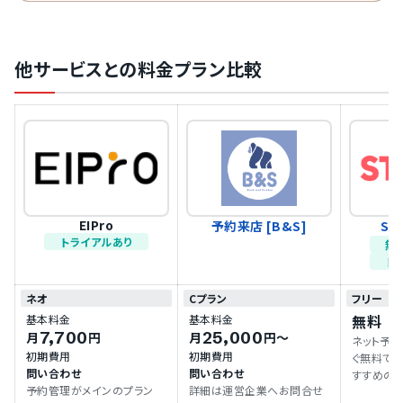
他サービスとの料金プラン比較
EIPro
予約来店 [B&S]
ST
トライアルあり
無
ト
ネオ
Cプラン
フリー
無料
基本料金
基本料金
7,700
25,000
月
円
月
円〜
ネット予
初期費用
初期費用
ぐ無料で
問い合わせ
問い合わせ
すすめのプ
予約管理がメインのプラン
詳細は運営企業へお問合せ