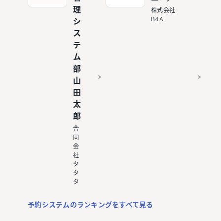
理
株式会社
B4A
シ
ス
テ
ム
部
山
田
太
郎
合
同
会
社
タ
タ
タ
予約システムのランキングをすべて見る