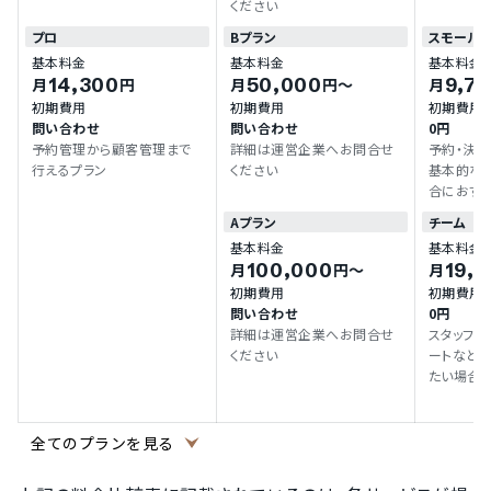
ください
プロ
Bプラン
スモール
基本料金
基本料金
基本料金
14,300
50,000
9,7
月
円
月
円〜
月
初期費用
初期費用
初期費用
問い合わせ
問い合わせ
0円
予約管理から顧客管理まで
詳細は運営企業へお問合せ
予約・決
行えるプラン
ください
基本的な
合におすす
Aプラン
チーム
基本料金
基本料金
100,000
19,6
月
円〜
月
初期費用
初期費用
問い合わせ
0円
詳細は運営企業へお問合せ
スタッフ
ください
ートなど
たい場合
です。
(
全てのプランを見る