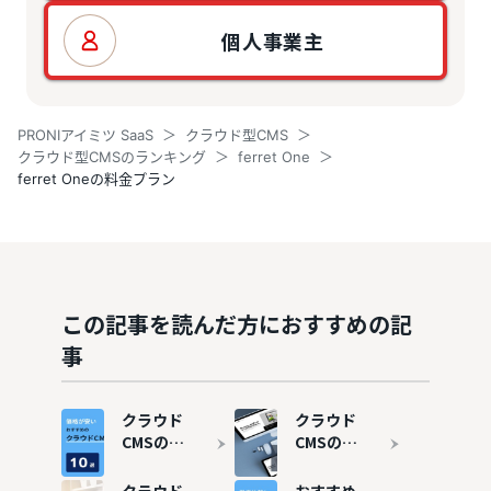
個人事業主
PRONIアイミツ SaaS
クラウド型CMS
クラウド型CMSのランキング
ferret One
ferret Oneの料金プラン
この記事を読んだ方におすすめの記
事
クラウド
クラウド
CMSの費
CMSの導
用相場｜
入事例、
価格が安
失敗しな