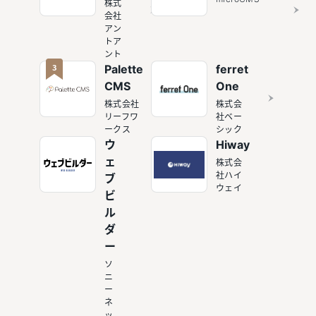
株式
会社
アン
トア
ント
3
Palette
ferret
CMS
One
株式会社
株式会
リーフワ
社ベー
ークス
シック
ウ
Hiway
ェ
株式会
社ハイ
ブ
ウェイ
ビ
ル
ダ
ー
ソ
ニ
ー
ネ
ッ