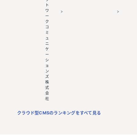
ト
ワ
ー
ク
コ
ミ
ュ
ニ
ケ
ー
シ
ョ
ン
ズ
株
式
会
社
クラウド型CMSのランキングをすべて見る