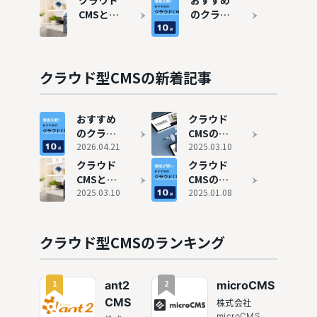
クラウド
おすすめ
いおすす
い選び方
CMSと
のクラウ
め10選も
を解説
は？メリ
ドCMS10
紹介
ット・デ
選
メリット
や選び方
クラウド型CMSの新着記事
を解説
おすすめ
クラウド
のクラウ
CMSの導
ドCMS10
2026.04.21
入事例、
2025.03.10
選
失敗しな
クラウド
クラウド
い選び方
CMSと
CMSの費
を解説
は？メリ
2025.03.10
用相場｜
2025.01.08
ット・デ
価格が安
メリット
いおすす
や選び方
め10選も
クラウド型CMSのランキング
を解説
紹介
1
2
ant2
microCMS
CMS
株式会社
microCMS